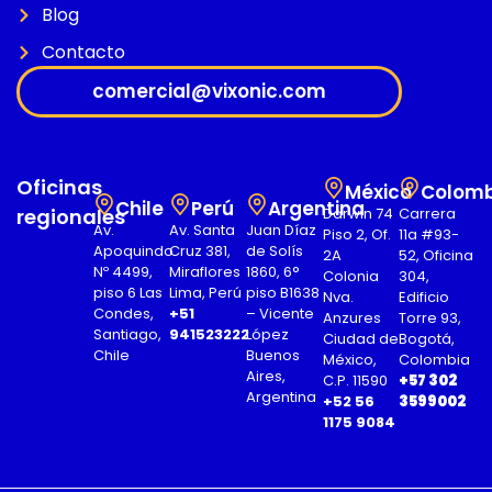
Blog
Contacto
comercial@vixonic.com
Oficinas
México
Colomb
Chile
Perú
Argentina
regionales
Darwin 74
Carrera
Av.
Av. Santa
Juan Díaz
Piso 2, Of.
11a #93-
Apoquindo
Cruz 381,
de Solís
2A
52, Oficina
Nº 4499,
Miraflores
1860, 6°
Colonia
304,
piso 6 Las
Lima, Perú
piso B1638
Nva.
Edificio
Condes,
+51
– Vicente
Anzures
Torre 93,
Santiago,
941523222
López
Ciudad de
Bogotá,
Chile
Buenos
México,
Colombia
Aires,
C.P. 11590
+57 302
Argentina
+52 56
3599002
1175 9084