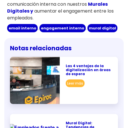
comunicación interna con nuestros
Murales
Digitales y
aumentar el engagement entre los
empleados.
email interno
,
engagement interno
,
mural digital
Notas relacionadas
Las 4 ventajas de la
digitalización en áreas
de espera
Leer más
Mural Digital:
Tendencias de