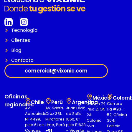
Tecnología
Clientes
Blog
Contacto
comercial@vixonic.com
Oficinas
México
Colomb
Chile
Perú
Argentina
regionales
Darwin 74
Carrera
Av.
Av. Santa
Juan Díaz
Piso 2, Of.
11a #93-
Apoquindo
Cruz 381,
de Solís
2A
52, Oficina
Nº 4499,
Miraflores
1860, 6°
Colonia
304,
piso 6 Las
Lima, Perú
piso B1638
Nva.
Edificio
Condes,
+51
– Vicente
Anzures
Torre 93,