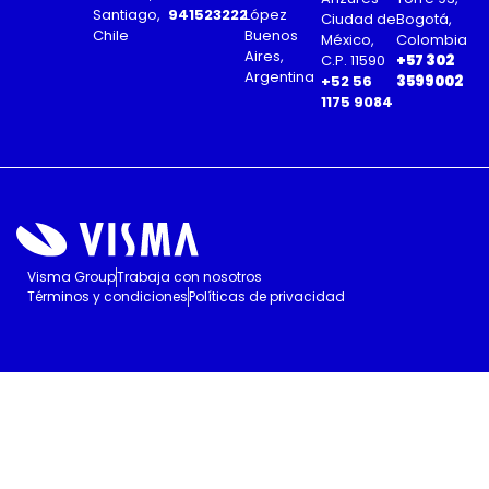
Santiago,
941523222
López
Ciudad de
Bogotá,
Chile
Buenos
México,
Colombia
Aires,
C.P. 11590
+57 302
Argentina
+52 56
3599002
1175 9084
Visma Group
Trabaja con nosotros
Términos y condiciones
Políticas de privacidad