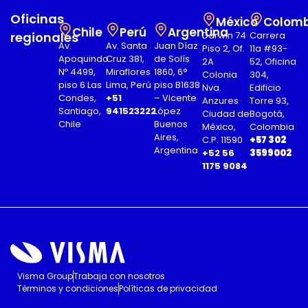
Oficinas
México
Colomb
Chile
Perú
Argentina
regionales
Darwin 74
Carrera
Av.
Av. Santa
Juan Díaz
Piso 2, Of.
11a #93-
Apoquindo
Cruz 381,
de Solís
2A
52, Oficina
Nº 4499,
Miraflores
1860, 6°
Colonia
304,
piso 6 Las
Lima, Perú
piso B1638
Nva.
Edificio
Condes,
+51
– Vicente
Anzures
Torre 93,
Santiago,
941523222
López
Ciudad de
Bogotá,
Chile
Buenos
México,
Colombia
Aires,
C.P. 11590
+57 302
Argentina
+52 56
3599002
1175 9084
Visma Group
Trabaja con nosotros
Términos y condiciones
Políticas de privacidad