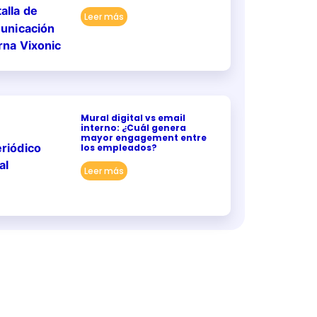
Leer más
Mural digital vs email
interno: ¿Cuál genera
mayor engagement entre
los empleados?
Leer más