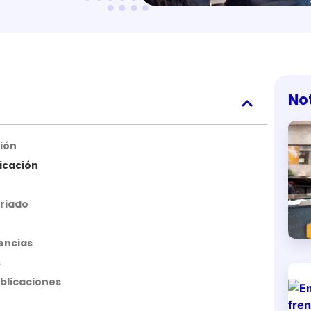
No
ción
icación
ariado
encias
s
blicaciones