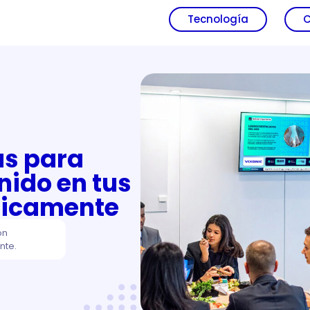
Tecnología
C
as para
nido en tus
dicamente
ón
nte.