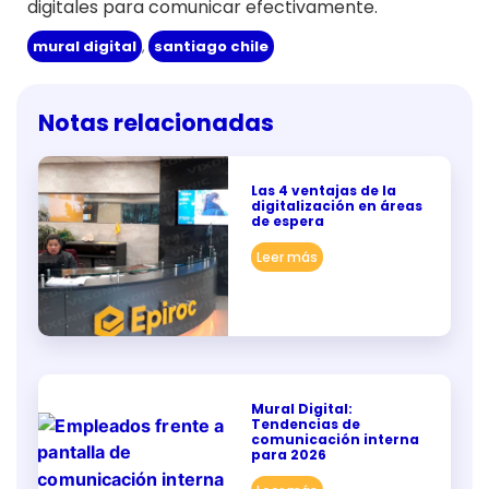
digitales para comunicar efectivamente.
mural digital
,
santiago chile
Notas relacionadas
Las 4 ventajas de la
digitalización en áreas
de espera
Leer más
Mural Digital:
Tendencias de
comunicación interna
para 2026