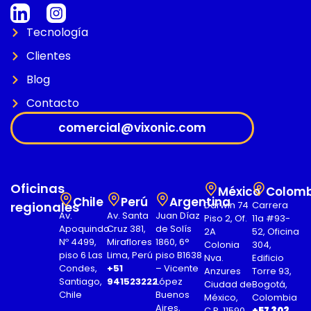
Tecnología
Clientes
Blog
Contacto
comercial@vixonic.com
Oficinas
México
Colomb
Chile
Perú
Argentina
regionales
Darwin 74
Carrera
Av.
Av. Santa
Juan Díaz
Piso 2, Of.
11a #93-
Apoquindo
Cruz 381,
de Solís
2A
52, Oficina
Nº 4499,
Miraflores
1860, 6°
Colonia
304,
piso 6 Las
Lima, Perú
piso B1638
Nva.
Edificio
Condes,
+51
– Vicente
Anzures
Torre 93,
Santiago,
941523222
López
Ciudad de
Bogotá,
Chile
Buenos
México,
Colombia
Aires,
C.P. 11590
+57 302