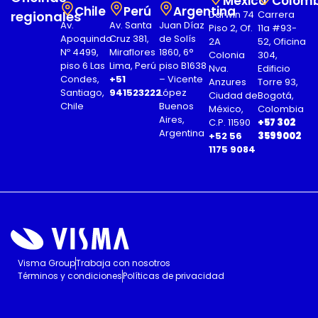
México
Colomb
Chile
Perú
Argentina
regionales
Darwin 74
Carrera
Av.
Av. Santa
Juan Díaz
Piso 2, Of.
11a #93-
Apoquindo
Cruz 381,
de Solís
2A
52, Oficina
Nº 4499,
Miraflores
1860, 6°
Colonia
304,
piso 6 Las
Lima, Perú
piso B1638
Nva.
Edificio
Condes,
+51
– Vicente
Anzures
Torre 93,
Santiago,
941523222
López
Ciudad de
Bogotá,
Chile
Buenos
México,
Colombia
Aires,
C.P. 11590
+57 302
Argentina
+52 56
3599002
1175 9084
Visma Group
Trabaja con nosotros
Términos y condiciones
Políticas de privacidad