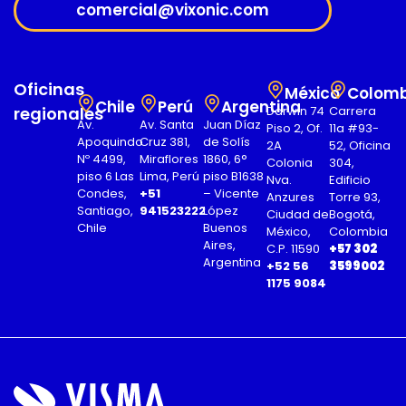
comercial@vixonic.com
Oficinas
México
Colomb
Chile
Perú
Argentina
regionales
Darwin 74
Carrera
Av.
Av. Santa
Juan Díaz
Piso 2, Of.
11a #93-
Apoquindo
Cruz 381,
de Solís
2A
52, Oficina
Nº 4499,
Miraflores
1860, 6°
Colonia
304,
piso 6 Las
Lima, Perú
piso B1638
Nva.
Edificio
Condes,
+51
– Vicente
Anzures
Torre 93,
Santiago,
941523222
López
Ciudad de
Bogotá,
Chile
Buenos
México,
Colombia
Aires,
C.P. 11590
+57 302
Argentina
+52 56
3599002
1175 9084