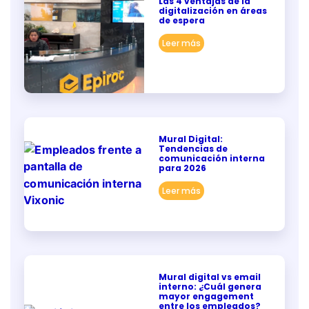
Las 4 ventajas de la
digitalización en áreas
de espera
Leer más
Mural Digital:
Tendencias de
comunicación interna
para 2026
Leer más
Mural digital vs email
interno: ¿Cuál genera
mayor engagement
entre los empleados?