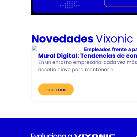
Novedades
Vixonic
Mural Digital: Tendencias de co
En un entorno empresarial cada vez más 
desafío clave para mantener a
Leer más