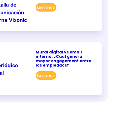
Leer más
Mural digital vs email
interno: ¿Cuál genera
mayor engagement entre
los empleados?
Leer más