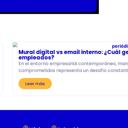
Mural digital vs email interno: ¿Cuál
empleados?
En el entorno empresarial contemporáneo, mant
comprometidos representa un desafío constante
Leer más