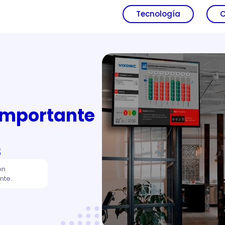
Tecnología
C
importante
s
ón
nte.