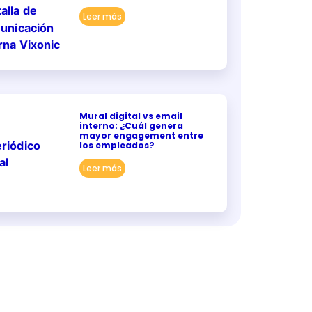
Leer más
Mural digital vs email
interno: ¿Cuál genera
mayor engagement entre
los empleados?
Leer más