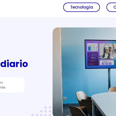
Tecnología
C
diario
ón
nte.