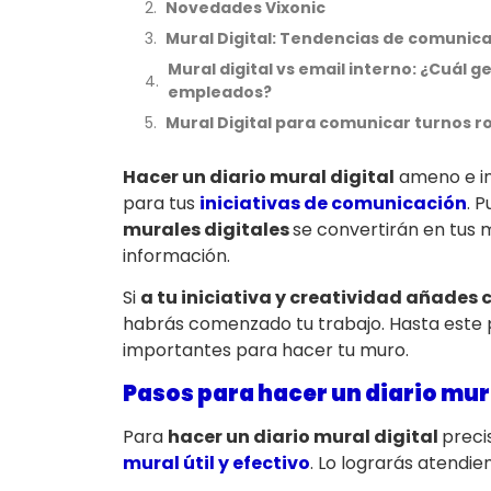
Novedades Vixonic
Mural Digital: Tendencias de comunica
Mural digital vs email interno: ¿Cuál
empleados?
Mural Digital para comunicar turnos r
Hacer un diario mural digital
ameno e in
para tus
iniciativas de comunicación
. 
murales digitales
se convertirán en tus 
información.
Si
a tu iniciativa y creatividad añades 
habrás comenzado tu trabajo. Hasta este 
importantes para hacer tu muro.
Pasos para hacer un diario mura
Para
hacer un diario mural digital
preci
mural útil y efectivo
. Lo lograrás atendie