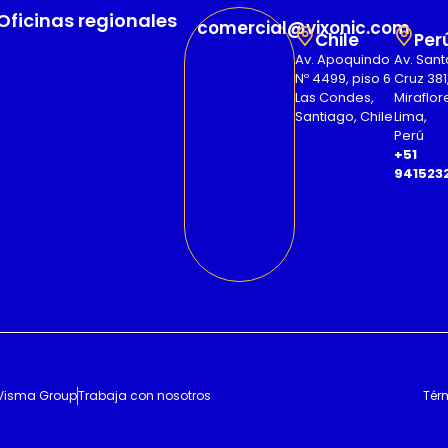
Oficinas regionales
comercial@vixonic.com
Chile
Per
Av. Apoquindo
Av. Sant
Nº 4499, piso 6
Cruz 381
Las Condes,
Miraflor
Santiago, Chile
Lima,
Perú
+51
941523
Visma Group
Trabaja con nosotros
Tér