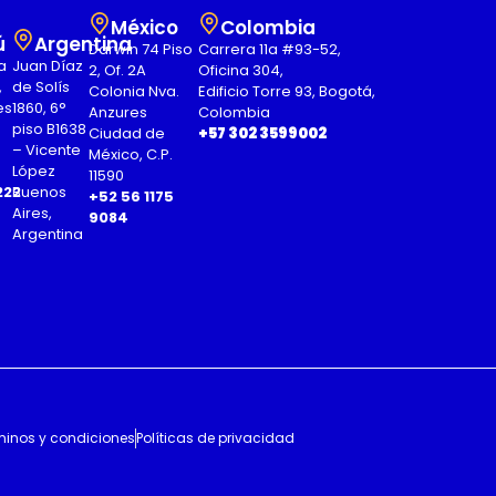
México
Colombia
ú
Argentina
Darwin 74 Piso
Carrera 11a #93-52,
a
Juan Díaz
2, Of. 2A
Oficina 304,
,
de Solís
Colonia Nva.
Edificio Torre 93, Bogotá,
es
1860, 6°
Anzures
Colombia
piso B1638
Ciudad de
+57 302 3599002
– Vicente
México, C.P.
López
11590
222
Buenos
+52 56 1175
Aires,
9084
Argentina
minos y condiciones
Políticas de privacidad