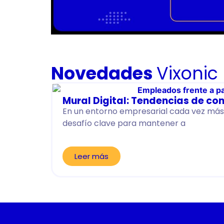
Novedades
Vixonic
Mural Digital: Tendencias de co
En un entorno empresarial cada vez más 
desafío clave para mantener a
Leer más