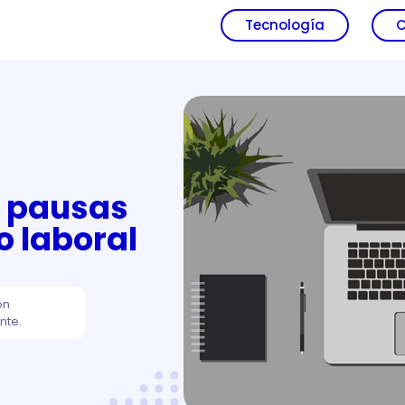
Tecnología
C
s pausas
o laboral
ón
nte.