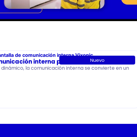
Nuevo
municación interna para 2026
dinámico, la comunicación interna se convierte en un