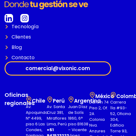
Tecnología
Clientes
Blog
Contacto
comercial@vixonic.com
Oficinas
México
Colomb
Chile
Perú
Argentina
regionales
Darwin 74
Carrera
Av.
Av. Santa
Juan Díaz
Piso 2, Of.
11a #93-
Apoquindo
Cruz 381,
de Solís
2A
52, Oficina
Nº 4499,
Miraflores
1860, 6°
Colonia
304,
piso 6 Las
Lima, Perú
piso B1638
Nva.
Edificio
Condes,
+51
– Vicente
Anzures
Torre 93,
Santiago,
941523222
López