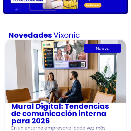
Novedades
Vixonic
Nuevo
Mural Digital: Tendencias
de comunicación interna
para 2026
En un entorno empresarial cada vez más