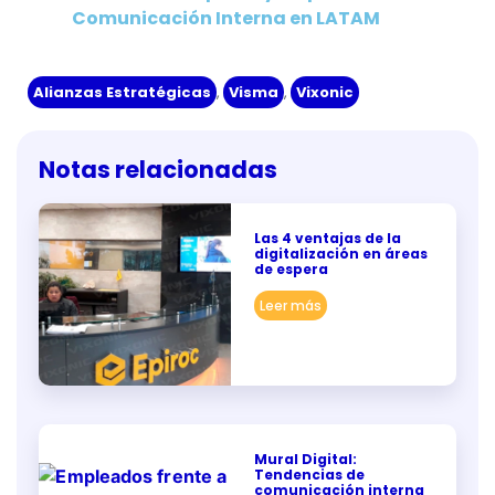
Comunicación Interna en LATAM
Alianzas Estratégicas
,
Visma
,
Vixonic
Notas relacionadas
Las 4 ventajas de la
digitalización en áreas
de espera
Leer más
Mural Digital:
Tendencias de
comunicación interna