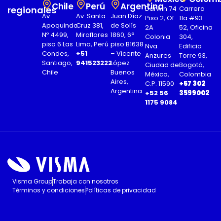
Chile
Perú
Argentina
regionales
Darwin 74
Carrera
Av.
Av. Santa
Juan Díaz
Piso 2, Of.
11a #93-
Apoquindo
Cruz 381,
de Solís
2A
52, Oficina
Nº 4499,
Miraflores
1860, 6°
Colonia
304,
piso 6 Las
Lima, Perú
piso B1638
Nva.
Edificio
Condes,
+51
– Vicente
Anzures
Torre 93,
Santiago,
941523222
López
Ciudad de
Bogotá,
Chile
Buenos
México,
Colombia
Aires,
C.P. 11590
+57 302
Argentina
+52 56
3599002
1175 9084
Visma Group
Trabaja con nosotros
Términos y condiciones
Políticas de privacidad