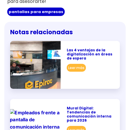
para asesorarte!
pantallas para empresas
Notas relacionadas
Las 4 ventajas de la
digitalización en áreas
de espera
Leer más
Mural Digital:
Tendencias de
comunicación interna
para 2026
Leer más