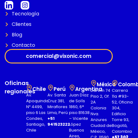
Tecnología
Clientes
Blog
Contacto
comercial@vixonic.com
Oficinas
México
Colomb
Chile
Perú
Argentina
regionales
Darwin 74
Carrera
Av.
Av. Santa
Juan Díaz
Piso 2, Of.
11a #93-
Apoquindo
Cruz 381,
de Solís
2A
52, Oficina
Nº 4499,
Miraflores
1860, 6°
Colonia
304,
piso 6 Las
Lima, Perú
piso B1638
Nva.
Edificio
Condes,
+51
– Vicente
Anzures
Torre 93,
Santiago,
941523222
López
Ciudad de
Bogotá,
Chile
Buenos
México,
Colombia
Aires,
C.P. 11590
+57 302