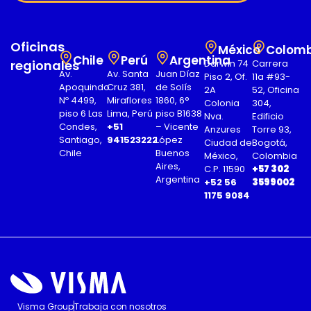
Oficinas
México
Colomb
Chile
Perú
Argentina
regionales
Darwin 74
Carrera
Av.
Av. Santa
Juan Díaz
Piso 2, Of.
11a #93-
Apoquindo
Cruz 381,
de Solís
2A
52, Oficina
Nº 4499,
Miraflores
1860, 6°
Colonia
304,
piso 6 Las
Lima, Perú
piso B1638
Nva.
Edificio
Condes,
+51
– Vicente
Anzures
Torre 93,
Santiago,
941523222
López
Ciudad de
Bogotá,
Chile
Buenos
México,
Colombia
Aires,
C.P. 11590
+57 302
Argentina
+52 56
3599002
1175 9084
Visma Group
Trabaja con nosotros