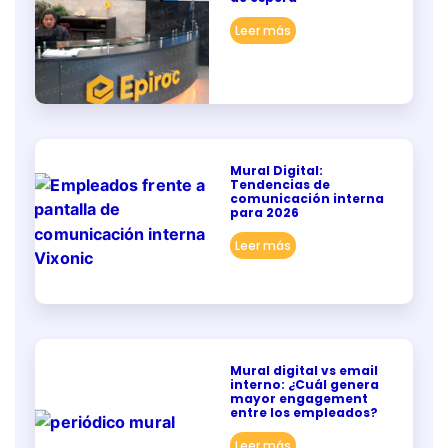
Leer más
Mural Digital:
Tendencias de
comunicación interna
para 2026
Leer más
Mural digital vs email
interno: ¿Cuál genera
mayor engagement
entre los empleados?
Leer más