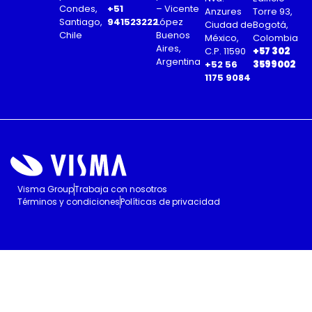
Condes,
+51
– Vicente
Anzures
Torre 93,
Santiago,
941523222
López
Ciudad de
Bogotá,
Chile
Buenos
México,
Colombia
Aires,
C.P. 11590
+57 302
Argentina
+52 56
3599002
1175 9084
Visma Group
Trabaja con nosotros
Términos y condiciones
Políticas de privacidad