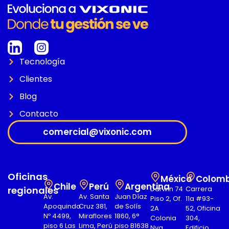
Tecnología
Clientes
Blog
Contacto
comercial@vixonic.com
Oficinas
México
Colomb
Chile
Perú
Argentina
regionales
Darwin 74
Carrera
Av.
Av. Santa
Juan Díaz
Piso 2, Of.
11a #93-
Apoquindo
Cruz 381,
de Solís
2A
52, Oficina
Nº 4499,
Miraflores
1860, 6°
Colonia
304,
piso 6 Las
Lima, Perú
piso B1638
Nva.
Edificio