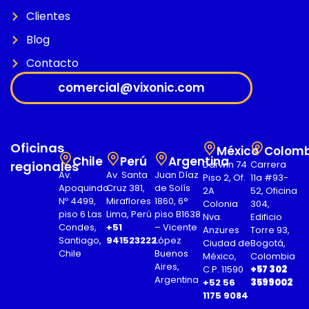
Clientes
Blog
Contacto
comercial@vixonic.com
Oficinas
México
Colomb
Chile
Perú
Argentina
regionales
Darwin 74
Carrera
Av.
Av. Santa
Juan Díaz
Piso 2, Of.
11a #93-
Apoquindo
Cruz 381,
de Solís
2A
52, Oficina
Nº 4499,
Miraflores
1860, 6°
Colonia
304,
piso 6 Las
Lima, Perú
piso B1638
Nva.
Edificio
Condes,
+51
– Vicente
Anzures
Torre 93,
Santiago,
941523222
López
Ciudad de
Bogotá,
Chile
Buenos
México,
Colombia
Aires,
C.P. 11590
+57 302
Argentina
+52 56
3599002
1175 9084