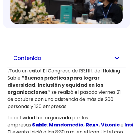
Contenido
¡Todo un éxito! El Congreso de RR.HH. del Holding
Sable
“Buenas prácticas para lograr
diversidad, inclusión y equidad en las
organizaciones”
se realizó el pasado viernes 21
de octubre con una asistencia de más de 200
personas y 130 empresas.
La actividad fue organizada por las
empresas
Sable
:
Mandomedio
,
Rex+
,
Vixonic
e
Ins
El evento Inició a las 8:30 a.m. en el Icon Hotel con