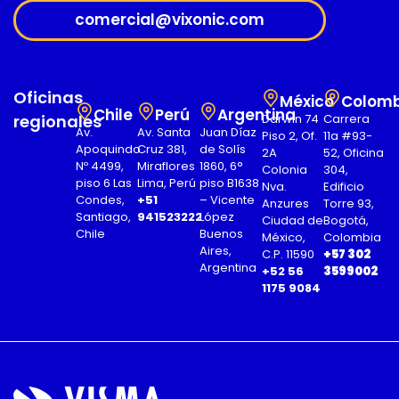
comercial@vixonic.com
Oficinas
México
Colomb
Chile
Perú
Argentina
regionales
Darwin 74
Carrera
Av.
Av. Santa
Juan Díaz
Piso 2, Of.
11a #93-
Apoquindo
Cruz 381,
de Solís
2A
52, Oficina
Nº 4499,
Miraflores
1860, 6°
Colonia
304,
piso 6 Las
Lima, Perú
piso B1638
Nva.
Edificio
Condes,
+51
– Vicente
Anzures
Torre 93,
Santiago,
941523222
López
Ciudad de
Bogotá,
Chile
Buenos
México,
Colombia
Aires,
C.P. 11590
+57 302
Argentina
+52 56
3599002
1175 9084