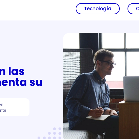
Tecnología
C
n las
enta su
ón
nte.