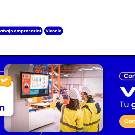
rabajo empresarial
,
Vixonic