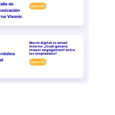
Leer más
Mural digital vs email
interno: ¿Cuál genera
mayor engagement entre
los empleados?
Leer más