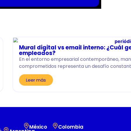
Mural digital vs email interno: ¿Cuál
empleados?
En el entorno empresarial contemporáneo, mant
comprometidos representa un desafío constante
Leer más
México
Colombia