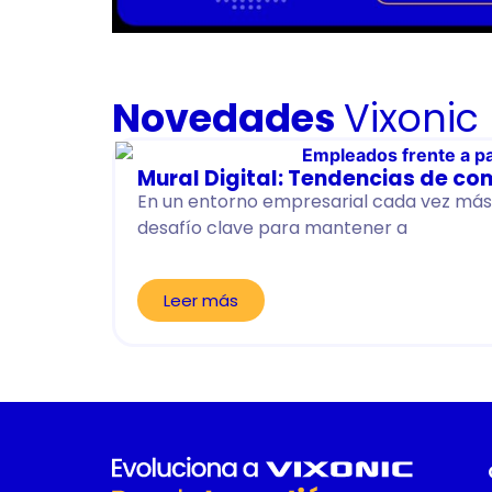
Novedades
Vixonic
Mural Digital: Tendencias de co
En un entorno empresarial cada vez más 
desafío clave para mantener a
Leer más