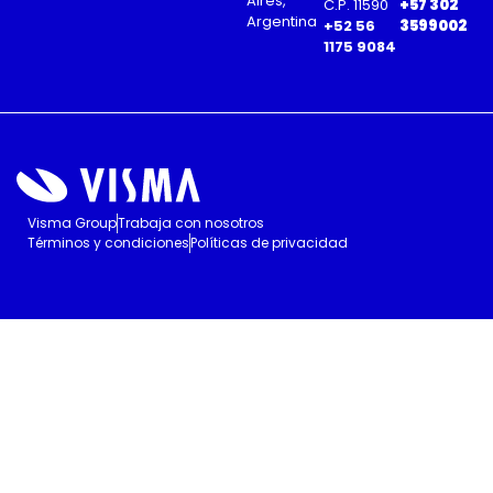
Aires,
C.P. 11590
+57 302
Argentina
+52 56
3599002
1175 9084
Visma Group
Trabaja con nosotros
Términos y condiciones
Políticas de privacidad