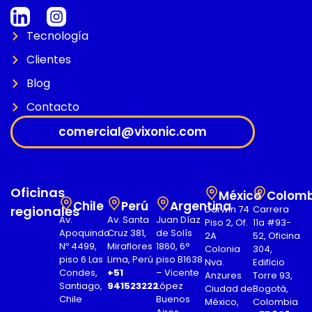
Tecnología
Clientes
Blog
Contacto
comercial@vixonic.com
Oficinas
México
Colomb
Chile
Perú
Argentina
regionales
Darwin 74
Carrera
Av.
Av. Santa
Juan Díaz
Piso 2, Of.
11a #93-
Apoquindo
Cruz 381,
de Solís
2A
52, Oficina
Nº 4499,
Miraflores
1860, 6°
Colonia
304,
piso 6 Las
Lima, Perú
piso B1638
Nva.
Edificio
Condes,
+51
– Vicente
Anzures
Torre 93,
Santiago,
941523222
López
Ciudad de
Bogotá,
Chile
Buenos
México,
Colombia