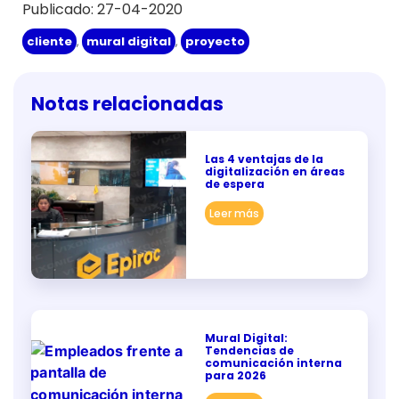
Publicado: 27-04-2020
cliente
,
mural digital
,
proyecto
Notas relacionadas
Las 4 ventajas de la
digitalización en áreas
de espera
Leer más
Mural Digital:
Tendencias de
comunicación interna
para 2026