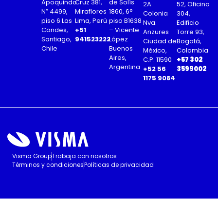
Apoquindo
Cruz 381,
de Solís
2A
52, Oficina
Nº 4499,
Miraflores
1860, 6°
Colonia
304,
piso 6 Las
Lima, Perú
piso B1638
Nva.
Edificio
Condes,
+51
– Vicente
Anzures
Torre 93,
Santiago,
941523222
López
Ciudad de
Bogotá,
Chile
Buenos
México,
Colombia
Aires,
C.P. 11590
+57 302
Argentina
+52 56
3599002
1175 9084
Visma Group
Trabaja con nosotros
Términos y condiciones
Políticas de privacidad