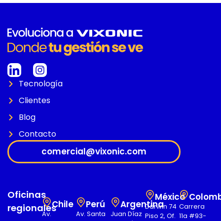
Tecnología
Clientes
Blog
Contacto
comercial@vixonic.com
Oficinas
México
Colomb
Chile
Perú
Argentina
regionales
Darwin 74
Carrera
Av.
Av. Santa
Juan Díaz
Piso 2, Of.
11a #93-