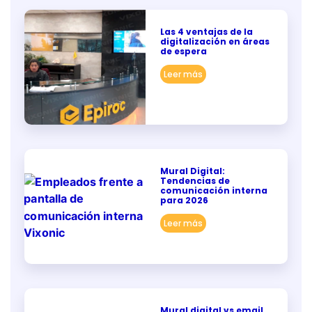
Las 4 ventajas de la
digitalización en áreas
de espera
Leer más
Mural Digital:
Tendencias de
comunicación interna
para 2026
Leer más
Mural digital vs email