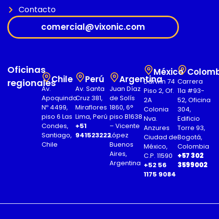
Contacto
comercial@vixonic.com
Oficinas
México
Colomb
Chile
Perú
Argentina
regionales
Darwin 74
Carrera
Av.
Av. Santa
Juan Díaz
Piso 2, Of.
11a #93-
Apoquindo
Cruz 381,
de Solís
2A
52, Oficina
Nº 4499,
Miraflores
1860, 6°
Colonia
304,
piso 6 Las
Lima, Perú
piso B1638
Nva.
Edificio
Condes,
+51
– Vicente
Anzures
Torre 93,
Santiago,
941523222
López
Ciudad de
Bogotá,
Chile
Buenos
México,
Colombia
Aires,
C.P. 11590
+57 302
Argentina
+52 56
3599002
1175 9084