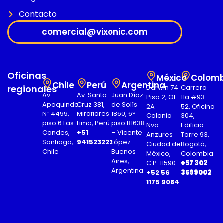
Contacto
comercial@vixonic.com
Oficinas
México
Colomb
Chile
Perú
Argentina
regionales
Darwin 74
Carrera
Av.
Av. Santa
Juan Díaz
Piso 2, Of.
11a #93-
Apoquindo
Cruz 381,
de Solís
2A
52, Oficina
Nº 4499,
Miraflores
1860, 6°
Colonia
304,
piso 6 Las
Lima, Perú
piso B1638
Nva.
Edificio
Condes,
+51
– Vicente
Anzures
Torre 93,
Santiago,
941523222
López
Ciudad de
Bogotá,
Chile
Buenos
México,
Colombia
Aires,
C.P. 11590
+57 302
Argentina
+52 56
3599002
1175 9084