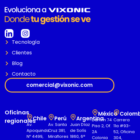
Tecnología
Clientes
Blog
Contacto
comercial@vixonic.com
Oficinas
México
Colomb
Chile
Perú
Argentina
regionales
Darwin 74
Carrera
Av.
Av. Santa
Juan Díaz
Piso 2, Of.
11a #93-
Apoquindo
Cruz 381,
de Solís
2A
52, Oficina
Nº 4499,
Miraflores
1860, 6°
Colonia
304,