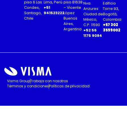
piso 6 Las
Lima, Perú
piso B1638
Nva.
Edificio
Condes,
+51
– Vicente
Anzures
Torre 93,
Santiago,
941523222
López
Ciudad de
Bogotá,
Chile
Buenos
México,
Colombia
Aires,
C.P. 11590
+57 302
Argentina
+52 56
3599002
1175 9084
Visma Group
Trabaja con nosotros
Términos y condiciones
Políticas de privacidad