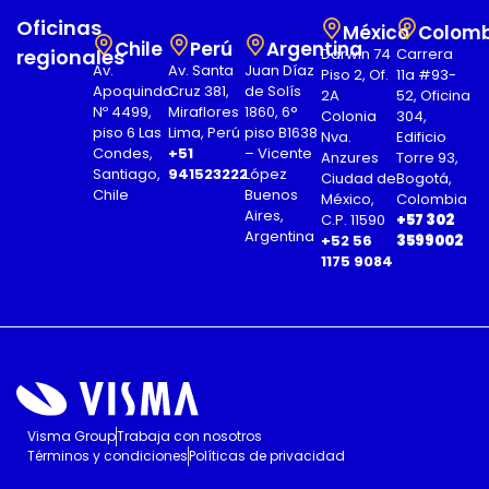
Oficinas
México
Colomb
Chile
Perú
Argentina
regionales
Darwin 74
Carrera
Av.
Av. Santa
Juan Díaz
Piso 2, Of.
11a #93-
Apoquindo
Cruz 381,
de Solís
2A
52, Oficina
Nº 4499,
Miraflores
1860, 6°
Colonia
304,
piso 6 Las
Lima, Perú
piso B1638
Nva.
Edificio
Condes,
+51
– Vicente
Anzures
Torre 93,
Santiago,
941523222
López
Ciudad de
Bogotá,
Chile
Buenos
México,
Colombia
Aires,
C.P. 11590
+57 302
Argentina
+52 56
3599002
1175 9084
Visma Group
Trabaja con nosotros
Términos y condiciones
Políticas de privacidad