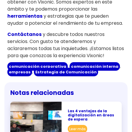
obtener con Vixonic. Somos expertos en este
ámbito y te podemos proporcionar las
herramientas
y estrategias que te pueden
ayudar a potenciar el rendimiento de tu empresa.
Contáctanos
y descubre todos nuestros
servicios. Con gusto te atenderemos y
aclararemos todas tus inquietudes. ¡Estamos listos
para que conozcas la experiencia Vixonic!
comunicación corporativa
,
comunicación interna
,
empresas
,
Estrategia de Comunicación
Notas relacionadas
Las 4 ventajas de la
digitalización en áreas
de espera
Leer más