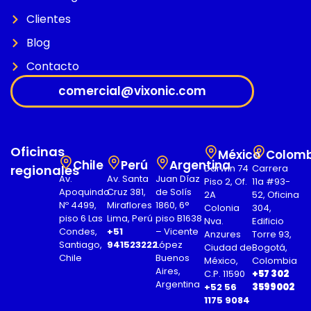
Clientes
Blog
Contacto
comercial@vixonic.com
Oficinas
México
Colomb
Chile
Perú
Argentina
regionales
Darwin 74
Carrera
Av.
Av. Santa
Juan Díaz
Piso 2, Of.
11a #93-
Apoquindo
Cruz 381,
de Solís
2A
52, Oficina
Nº 4499,
Miraflores
1860, 6°
Colonia
304,
piso 6 Las
Lima, Perú
piso B1638
Nva.
Edificio
Condes,
+51
– Vicente
Anzures
Torre 93,
Santiago,
941523222
López
Ciudad de
Bogotá,
Chile
Buenos
México,
Colombia
Aires,
C.P. 11590
+57 302
Argentina
+52 56
3599002
1175 9084