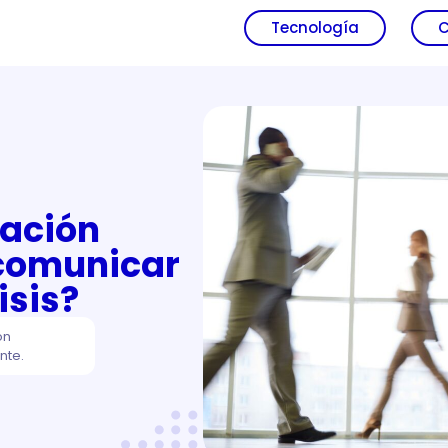
Tecnología
C
cación
 comunicar
isis?
ón
nte.