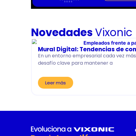
Novedades
Vixonic
Mural Digital: Tendencias de co
En un entorno empresarial cada vez más 
desafío clave para mantener a
Leer más