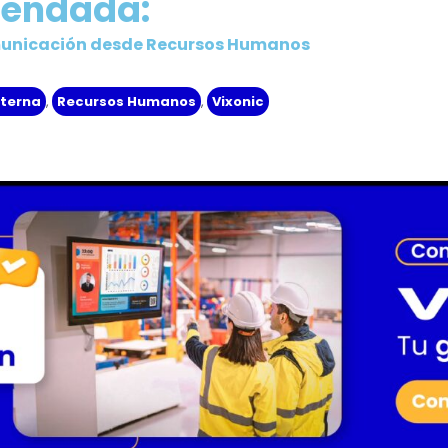
mendada:
omunicación desde Recursos Humanos
nterna
,
Recursos Humanos
,
Vixonic