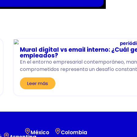
Mural digital vs email interno: ¿Cuál
empleados?
En el entorno empresarial contemporáneo, mant
comprometidos representa un desafío constante
Leer más
México
Colombia