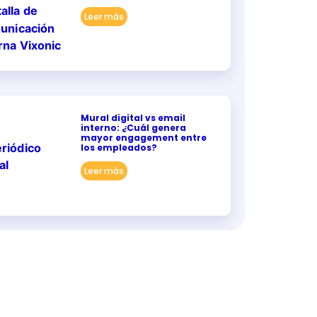
Leer más
Mural digital vs email
interno: ¿Cuál genera
mayor engagement entre
los empleados?
Leer más