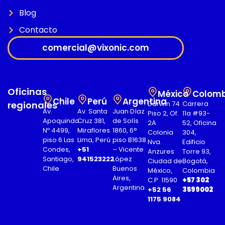
Blog
Contacto
comercial@vixonic.com
Oficinas
México
Colomb
Chile
Perú
Argentina
regionales
Darwin 74
Carrera
Av.
Av. Santa
Juan Díaz
Piso 2, Of.
11a #93-
Apoquindo
Cruz 381,
de Solís
2A
52, Oficina
Nº 4499,
Miraflores
1860, 6°
Colonia
304,
piso 6 Las
Lima, Perú
piso B1638
Nva.
Edificio
Condes,
+51
– Vicente
Anzures
Torre 93,
Santiago,
941523222
López
Ciudad de
Bogotá,
Chile
Buenos
México,
Colombia
Aires,
C.P. 11590
+57 302
Argentina
+52 56
3599002
1175 9084