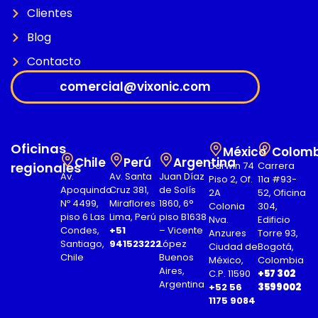
Clientes
Blog
Contacto
comercial@vixonic.com
Oficinas
México
Colomb
Chile
Perú
Argentina
regionales
Darwin 74
Carrera
Av.
Av. Santa
Juan Díaz
Piso 2, Of.
11a #93-
Apoquindo
Cruz 381,
de Solís
2A
52, Oficina
Nº 4499,
Miraflores
1860, 6°
Colonia
304,
piso 6 Las
Lima, Perú
piso B1638
Nva.
Edificio
Condes,
+51
– Vicente
Anzures
Torre 93,
Santiago,
941523222
López
Ciudad de
Bogotá,
Chile
Buenos
México,
Colombia
Aires,
C.P. 11590
+57 302
Argentina
+52 56
3599002
1175 9084