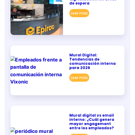
de espera
Leer más
Mural Digital:
Tendencias de
comunicación interna
para 2026
Leer más
Mural digital vs email
interno: ¿Cuál genera
mayor engagement
entre los empleados?