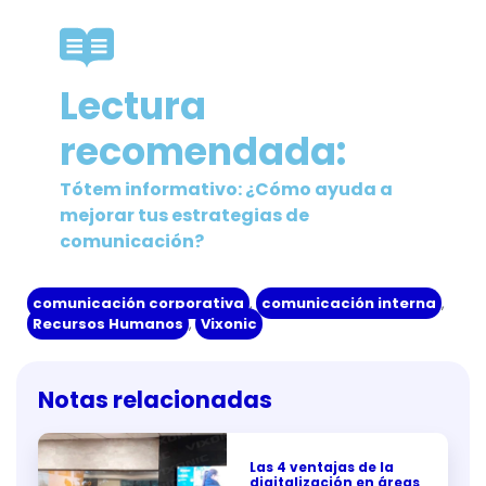
Lectura
recomendada:
Tótem informativo: ¿Cómo ayuda a
mejorar tus estrategias de
comunicación?
comunicación corporativa
,
comunicación interna
,
Recursos Humanos
,
Vixonic
Notas relacionadas
Las 4 ventajas de la
digitalización en áreas