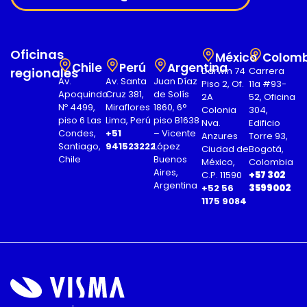
Oficinas
México
Colomb
Chile
Perú
Argentina
regionales
Darwin 74
Carrera
Av.
Av. Santa
Juan Díaz
Piso 2, Of.
11a #93-
Apoquindo
Cruz 381,
de Solís
2A
52, Oficina
Nº 4499,
Miraflores
1860, 6°
Colonia
304,
piso 6 Las
Lima, Perú
piso B1638
Nva.
Edificio
Condes,
+51
– Vicente
Anzures
Torre 93,
Santiago,
941523222
López
Ciudad de
Bogotá,
Chile
Buenos
México,
Colombia
Aires,
C.P. 11590
+57 302
Argentina
+52 56
3599002
1175 9084