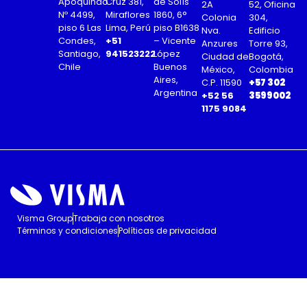
Apoquindo
Cruz 381,
de Solís
2A
52, Oficina
Nº 4499,
Miraflores
1860, 6°
Colonia
304,
piso 6 Las
Lima, Perú
piso B1638
Nva.
Edificio
Condes,
+51
– Vicente
Anzures
Torre 93,
Santiago,
941523222
López
Ciudad de
Bogotá,
Chile
Buenos
México,
Colombia
Aires,
C.P. 11590
+57 302
Argentina
+52 56
3599002
1175 9084
Visma Group
Trabaja con nosotros
Términos y condiciones
Políticas de privacidad