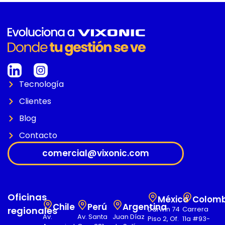
Tecnología
Clientes
Blog
Contacto
comercial@vixonic.com
Oficinas
México
Colomb
Chile
Perú
Argentina
regionales
Darwin 74
Carrera
Av.
Av. Santa
Juan Díaz
Piso 2, Of.
11a #93-