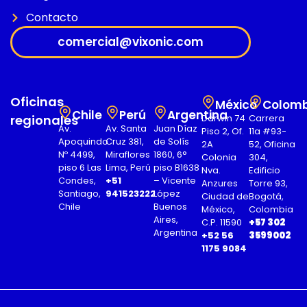
Contacto
comercial@vixonic.com
Oficinas
México
Colomb
Chile
Perú
Argentina
regionales
Darwin 74
Carrera
Av.
Av. Santa
Juan Díaz
Piso 2, Of.
11a #93-
Apoquindo
Cruz 381,
de Solís
2A
52, Oficina
Nº 4499,
Miraflores
1860, 6°
Colonia
304,
piso 6 Las
Lima, Perú
piso B1638
Nva.
Edificio
Condes,
+51
– Vicente
Anzures
Torre 93,
Santiago,
941523222
López
Ciudad de
Bogotá,
Chile
Buenos
México,
Colombia
Aires,
C.P. 11590
+57 302
Argentina
+52 56
3599002
1175 9084