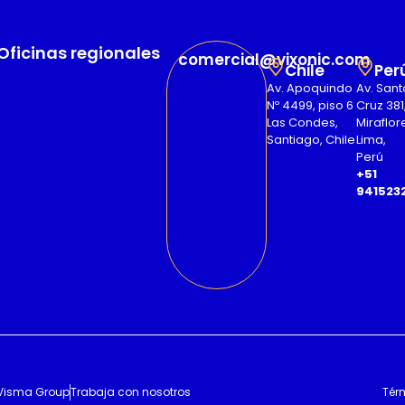
Oficinas regionales
comercial@vixonic.com
Chile
Per
Av. Apoquindo
Av. Sant
Nº 4499, piso 6
Cruz 381
Las Condes,
Miraflor
Santiago, Chile
Lima,
Perú
+51
941523
Visma Group
Trabaja con nosotros
Tér