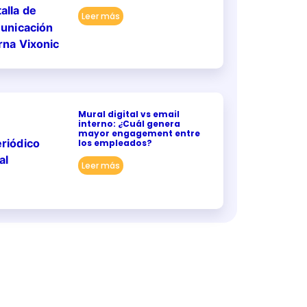
Leer más
Mural digital vs email
interno: ¿Cuál genera
mayor engagement entre
los empleados?
Leer más