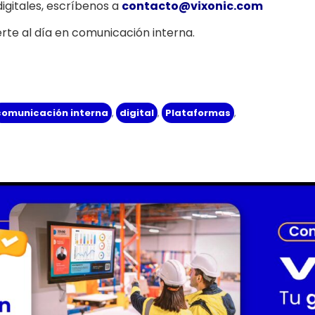
igitales, escríbenos a
contacto@vixonic.com
te al día en comunicación interna.
comunicación interna
,
digital
,
Plataformas
,