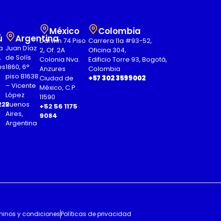
México
Colombia
ú
Argentina
Darwin 74 Piso
Carrera 11a #93-52,
a
Juan Díaz
2, Of. 2A
Oficina 304,
,
de Solís
Colonia Nva.
Edificio Torre 93, Bogotá,
es
1860, 6°
Anzures
Colombia
piso B1638
Ciudad de
+57 302 3599002
– Vicente
México, C.P.
López
11590
222
Buenos
+52 56 1175
Aires,
9084
Argentina
minos y condiciones
Políticas de privacidad