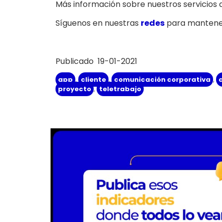
Más información sobre nuestros servicios d
Síguenos en nuestras
redes
para mantener
Publicado 19-01-2021
app
,
cliente
,
comunicación corporativa
,
proyecto
,
teletrabajo