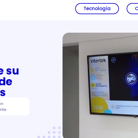
Tecnología
C
e su
 de
es
ón
nte.