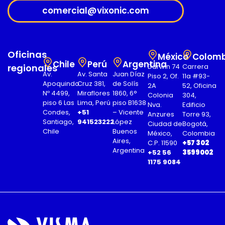
comercial@vixonic.com
Oficinas
México
Colomb
Chile
Perú
Argentina
regionales
Darwin 74
Carrera
Av.
Av. Santa
Juan Díaz
Piso 2, Of.
11a #93-
Apoquindo
Cruz 381,
de Solís
2A
52, Oficina
Nº 4499,
Miraflores
1860, 6°
Colonia
304,
piso 6 Las
Lima, Perú
piso B1638
Nva.
Edificio
Condes,
+51
– Vicente
Anzures
Torre 93,
Santiago,
941523222
López
Ciudad de
Bogotá,
Chile
Buenos
México,
Colombia
Aires,
C.P. 11590
+57 302
Argentina
+52 56
3599002
1175 9084