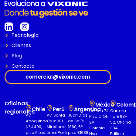
Tecnología
Clientes
Blog
Contacto
comercial@vixonic.com
Oficinas
México
Colomb
Chile
Perú
Argentina
regionales
Darwin 74
Carrera
Av.
Av. Santa
Juan Díaz
Piso 2, Of.
11a #93-
Apoquindo
Cruz 381,
de Solís
2A
52, Oficina
Nº 4499,
Miraflores
1860, 6°
Colonia
304,
piso 6 Las
Lima, Perú
piso B1638
Nva.
Edificio