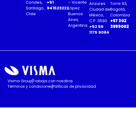
Condes,
+51
– Vicente
Anzures
Torre 93,
Santiago,
941523222
López
Ciudad de
Bogotá,
Chile
Buenos
México,
Colombia
Aires,
C.P. 11590
+57 302
Argentina
+52 56
3599002
1175 9084
Visma Group
Trabaja con nosotros
Términos y condiciones
Políticas de privacidad