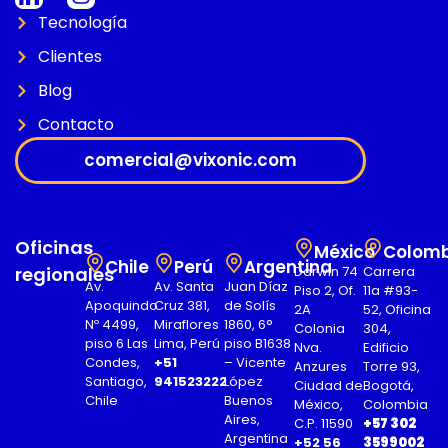
Tecnología
Clientes
Blog
Contacto
comercial@vixonic.com
Oficinas
México
Colomb
Chile
Perú
Argentina
regionales
Darwin 74
Carrera
Av.
Av. Santa
Juan Díaz
Piso 2, Of.
11a #93-
Apoquindo
Cruz 381,
de Solís
2A
52, Oficina
Nº 4499,
Miraflores
1860, 6°
Colonia
304,
piso 6 Las
Lima, Perú
piso B1638
Nva.
Edificio
Condes,
+51
– Vicente
Anzures
Torre 93,
Santiago,
941523222
López
Ciudad de
Bogotá,
Chile
Buenos
México,
Colombia
Aires,
C.P. 11590
+57 302
Argentina
+52 56
3599002