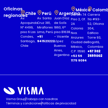
Oficinas
México
Colomb
Chile
Perú
Argentina
regionales
Darwin 74
Carrera
Av.
Av. Santa
Juan Díaz
Piso 2, Of.
11a #93-
Apoquindo
Cruz 381,
de Solís
2A
52, Oficina
Nº 4499,
Miraflores
1860, 6°
Colonia
304,
piso 6 Las
Lima, Perú
piso B1638
Nva.
Edificio
Condes,
+51
– Vicente
Anzures
Torre 93,
Santiago,
941523222
López
Ciudad de
Bogotá,
Chile
Buenos
México,
Colombia
Aires,
C.P. 11590
+57 302
Argentina
+52 56
3599002
1175 9084
Visma Group
Trabaja con nosotros
Términos y condiciones
Políticas de privacidad