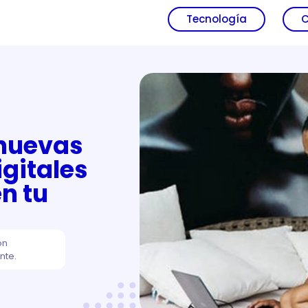
Tecnología
C
 nuevas
gitales
n tu
ón
nte.