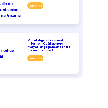
Leer más
Mural digital vs email
interno: ¿Cuál genera
mayor engagement entre
los empleados?
Leer más