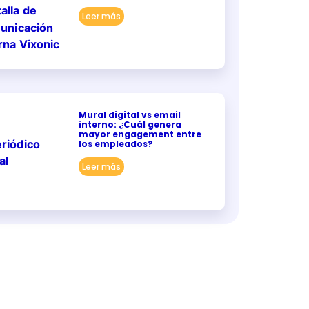
Leer más
Mural digital vs email
interno: ¿Cuál genera
mayor engagement entre
los empleados?
Leer más