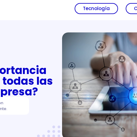
Tecnología
C
ortancia
 todas las
mpresa?
ón
nte.