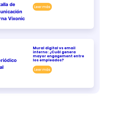
Leer más
Mural digital vs email
interno: ¿Cuál genera
mayor engagement entre
los empleados?
Leer más