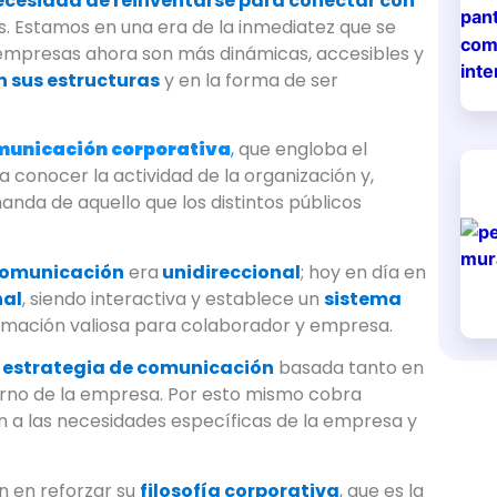
necesidad de reinventarse para conectar con
s. Estamos en una era de la inmediatez que se
 empresas ahora son más dinámicas, accesibles y
 sus estructuras
y en la forma de ser
municación corporativa
,
que engloba el
 conocer la actividad de la organización y,
da de aquello que los distintos públicos
omunicación
era
unidireccional
; hoy en día en
nal
, siendo interactiva y establece un
sistema
rmación valiosa para colaborador y empresa.
a
estrategia de comunicación
basada tanto en
erno de la empresa. Por esto mismo cobra
 a las necesidades específicas de la empresa y
n en reforzar su
filosofía corporativa
, que es la