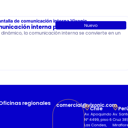
Nuevo
municación interna para 2026
dinámico, la comunicación interna se convierte en un
Oficinas regionales
comercial@vixonic.com
Chile
Per
Av. Apoquindo
Av. Sant
Nº 4499, piso 6
Cruz 381
Las Condes,
Miraflor