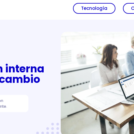
Tecnología
C
 interna
 cambio
ón
nte.