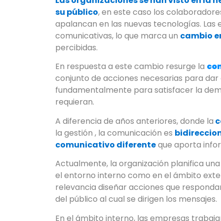
Las organizaciones se han visto en la 
su público
, en este caso los colaboradore
apalancan en las nuevas tecnologías. Las
comunicativas, lo que marca un
cambio en
percibidas.
En respuesta a este cambio resurge la
co
conjunto de acciones necesarias para dar a
fundamentalmente para satisfacer la deman
requieran.
A diferencia de años anteriores, donde la
c
la gestión , la comunicación es
bidireccio
comunicativo
diferente
que aporta info
Actualmente, la organización planifica un
el entorno interno como en el ámbito ext
relevancia diseñar acciones que respondan
del público al cual se dirigen los mensajes.
En el ámbito interno, las empresas trabaja