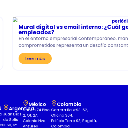
Mural digital vs email interno: ¿Cuál
empleados?
En el entorno empresarial contemporáneo, mant
comprometidos representa un desafío constante
Leer más
México
Colombia
ú
Argentina
Darwin 74 Piso
Carrera 11a #93-52,
a
Juan Díaz
2, Of. 2A
Oficina 304,
,
de Solís
Colonia Nva.
Edificio Torre 93, Bogotá,
es
1860, 6°
Anzures
Colombia