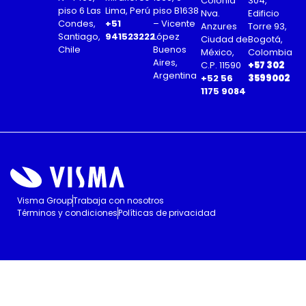
Colonia
304,
piso 6 Las
Lima, Perú
piso B1638
Nva.
Edificio
Condes,
+51
– Vicente
Anzures
Torre 93,
Santiago,
941523222
López
Ciudad de
Bogotá,
Chile
Buenos
México,
Colombia
Aires,
C.P. 11590
+57 302
Argentina
+52 56
3599002
1175 9084
Visma Group
Trabaja con nosotros
Términos y condiciones
Políticas de privacidad