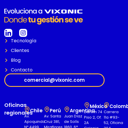
Tecnología
Clientes
Blog
Contacto
comercial@vixonic.com
Oficinas
México
Colomb
Chile
Perú
Argentina
regionales
Darwin 74
Carrera
Av.
Av. Santa
Juan Díaz
Piso 2, Of.
11a #93-
Apoquindo
Cruz 381,
de Solís
2A
52, Oficina
Nº 4499,
Miraflores
1860, 6°