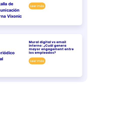
Leer más
Mural digital vs email
interno: ¿Cuál genera
mayor engagement entre
los empleados?
Leer más