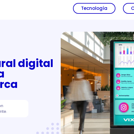
Tecnología
C
al digital
a
rca
ón
nte.