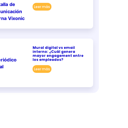
Leer más
Mural digital vs email
interno: ¿Cuál genera
mayor engagement entre
los empleados?
Leer más