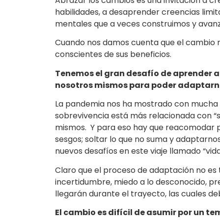
Abrazar los cambios es una invitación a cr
habilidades, a desaprender creencias limit
mentales que a veces construimos y avanz
Cuando nos damos cuenta que el cambio n
conscientes de sus beneficios.
Tenemos el gran desafío de aprender a 
nosotros mismos para poder adaptarn
La pandemia nos ha mostrado con mucha lu
sobrevivencia está más relacionada con “s
mismos. Y para eso hay que reacomodar p
sesgos; soltar lo que no suma y adaptarn
nuevos desafíos en este viaje llamado “vida
Claro que el proceso de adaptación no es 
incertidumbre, miedo a lo desconocido, p
llegarán durante el trayecto, las cuales 
El cambio es difícil de asumir por un t