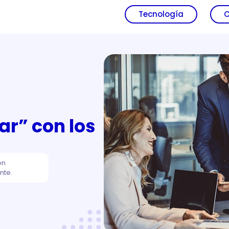
Tecnología
C
ar” con los
ón
nte.