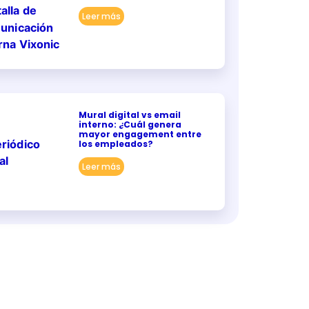
Leer más
Mural digital vs email
interno: ¿Cuál genera
mayor engagement entre
los empleados?
Leer más