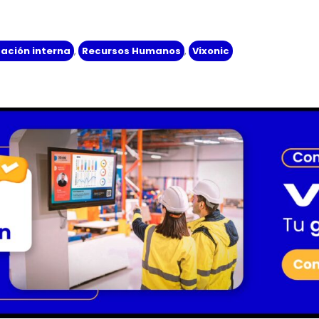
ación interna
,
Recursos Humanos
,
Vixonic