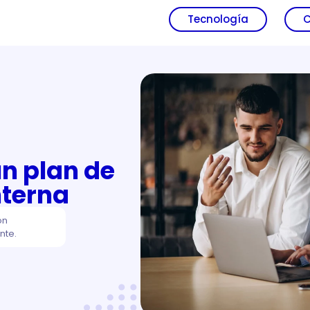
Tecnología
C
n plan de
nterna
ón
nte.