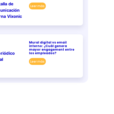
Leer más
Mural digital vs email
interno: ¿Cuál genera
mayor engagement entre
los empleados?
Leer más