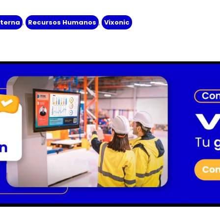
nterna
,
Recursos Humanos
,
Vixonic