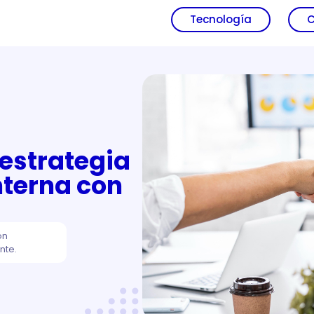
Tecnología
C
estrategia
interna con
ón
nte.