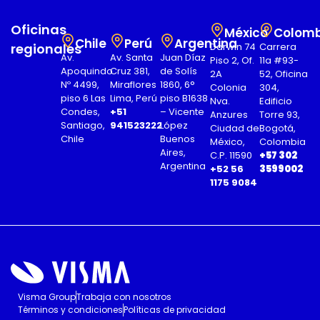
Oficinas
México
Colomb
Chile
Perú
Argentina
regionales
Darwin 74
Carrera
Av.
Av. Santa
Juan Díaz
Piso 2, Of.
11a #93-
Apoquindo
Cruz 381,
de Solís
2A
52, Oficina
Nº 4499,
Miraflores
1860, 6°
Colonia
304,
piso 6 Las
Lima, Perú
piso B1638
Nva.
Edificio
Condes,
+51
– Vicente
Anzures
Torre 93,
Santiago,
941523222
López
Ciudad de
Bogotá,
Chile
Buenos
México,
Colombia
Aires,
C.P. 11590
+57 302
Argentina
+52 56
3599002
1175 9084
Visma Group
Trabaja con nosotros
Términos y condiciones
Políticas de privacidad