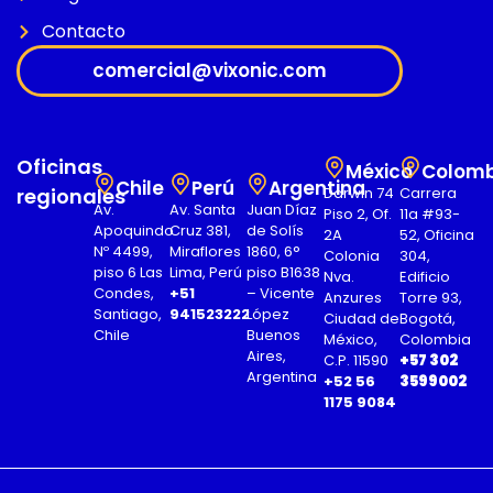
Contacto
comercial@vixonic.com
Oficinas
México
Colomb
Chile
Perú
Argentina
regionales
Darwin 74
Carrera
Av.
Av. Santa
Juan Díaz
Piso 2, Of.
11a #93-
Apoquindo
Cruz 381,
de Solís
2A
52, Oficina
Nº 4499,
Miraflores
1860, 6°
Colonia
304,
piso 6 Las
Lima, Perú
piso B1638
Nva.
Edificio
Condes,
+51
– Vicente
Anzures
Torre 93,
Santiago,
941523222
López
Ciudad de
Bogotá,
Chile
Buenos
México,
Colombia
Aires,
C.P. 11590
+57 302
Argentina
+52 56
3599002
1175 9084