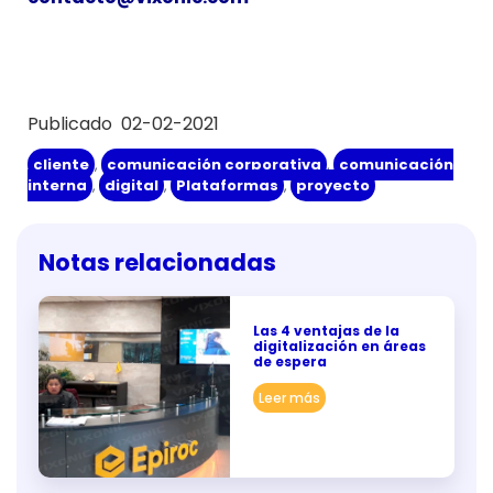
Publicado 02-02-2021
cliente
,
comunicación corporativa
,
comunicación
interna
,
digital
,
Plataformas
,
proyecto
Notas relacionadas
Las 4 ventajas de la
digitalización en áreas
de espera
Leer más