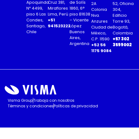
Apoquindo
Cruz 381,
de Solís
2A
52, Oficina
Nº 4499,
Miraflores
1860, 6°
Colonia
304,
piso 6 Las
Lima, Perú
piso B1638
Nva.
Edificio
Condes,
+51
– Vicente
Anzures
Torre 93,
Santiago,
941523222
López
Ciudad de
Bogotá,
Chile
Buenos
México,
Colombia
Aires,
C.P. 11590
+57 302
Argentina
+52 56
3599002
1175 9084
Visma Group
Trabaja con nosotros
Términos y condiciones
Políticas de privacidad