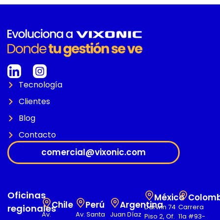
Tecnología
Clientes
Blog
Contacto
comercial@vixonic.com
Oficinas
México
Colomb
Chile
Perú
Argentina
regionales
Darwin 74
Carrera
Av.
Av. Santa
Juan Díaz
Piso 2, Of.
11a #93-