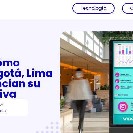
Tecnología
C
Cómo
otá, Lima
ncian su
iva
ón
nte.