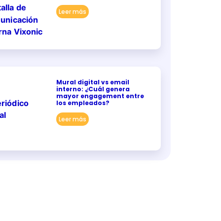
Leer más
Mural digital vs email
interno: ¿Cuál genera
mayor engagement entre
los empleados?
Leer más