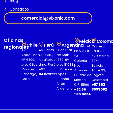
Blog
Contacto
comercial@vixonic.com
Oficinas
México
Colomb
Chile
Perú
Argentina
regionales
Darwin 74
Carrera
Av.
Av. Santa
Juan Díaz
Piso 2, Of.
11a #93-
Apoquindo
Cruz 381,
de Solís
2A
52, Oficina
Nº 4499,
Miraflores
1860, 6°
Colonia
304,
piso 6 Las
Lima, Perú
piso B1638
Nva.
Edificio
Condes,
+51
– Vicente
Anzures
Torre 93,
Santiago,
941523222
López
Ciudad de
Bogotá,
Chile
Buenos
México,
Colombia
Aires,
C.P. 11590
+57 302
Argentina
+52 56
3599002
1175 9084