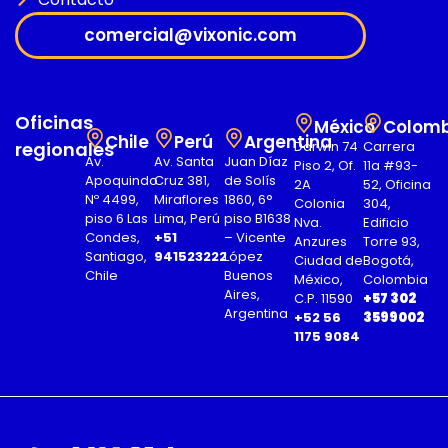
comercial@vixonic.com
Oficinas
México
Colomb
Chile
Perú
Argentina
regionales
Darwin 74
Carrera
Av.
Av. Santa
Juan Díaz
Piso 2, Of.
11a #93-
Apoquindo
Cruz 381,
de Solís
2A
52, Oficina
Nº 4499,
Miraflores
1860, 6°
Colonia
304,
piso 6 Las
Lima, Perú
piso B1638
Nva.
Edificio
Condes,
+51
– Vicente
Anzures
Torre 93,
Santiago,
941523222
López
Ciudad de
Bogotá,
Chile
Buenos
México,
Colombia
Aires,
C.P. 11590
+57 302
Argentina
+52 56
3599002
1175 9084